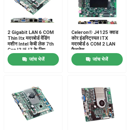
फैक्टरी यात्रा
2 Gigabit LAN 6 COM
Celeron® J4125 क्वाड
गुणवत्ता नियंत्रण
Thin Itx मदरबोर्ड वेंडिंग
कोर इंडस्ट्रियल ITX
मशीन Intel केबी लेक 7th
मदरबोर्ड 6 COM 2 LAN
Gen I3 I5 I7 के लिए
फैनलेस
हमसे संपर्क करें
जांच भेजें
जांच भेजें
एक बोली का अनुरोध
औद्योगिक मिनी पीसी
औद्योगिक पैनल पीसी
बीहड़ टैबलेट पीसी