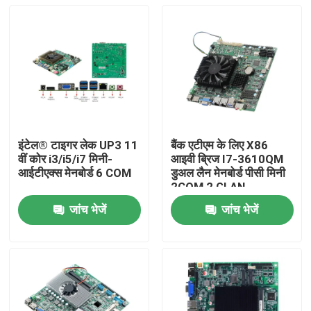
इंटेल® टाइगर लेक UP3 11
बैंक एटीएम के लिए X86
वीं कोर i3/i5/i7 मिनी-
आइवी ब्रिज I7-3610QM
आईटीएक्स मेनबोर्ड 6 COM
डुअल लैन मेनबोर्ड पीसी मिनी
2COM 2 GLAN
जांच भेजें
जांच भेजें
होम
उत्पाद
हमारे बारे में