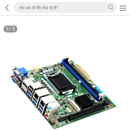
2
/
2