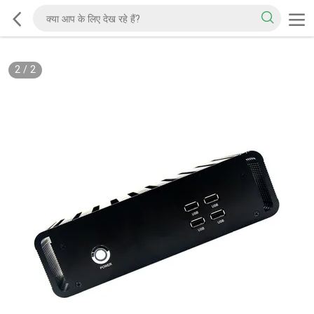
2
/
2