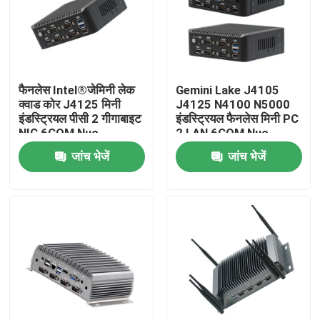
फैनलेस Intel®जेमिनी लेक
Gemini Lake J4105
क्वाड कोर J4125 मिनी
J4125 N4100 N5000
इंडस्ट्रियल पीसी 2 गीगाबाइट
इंडस्ट्रियल फैनलेस मिनी PC
NIC 6COM Nuc
2 LAN 6COM Nuc
जांच भेजें
जांच भेजें
होम
उत्पाद
हमारे बारे में