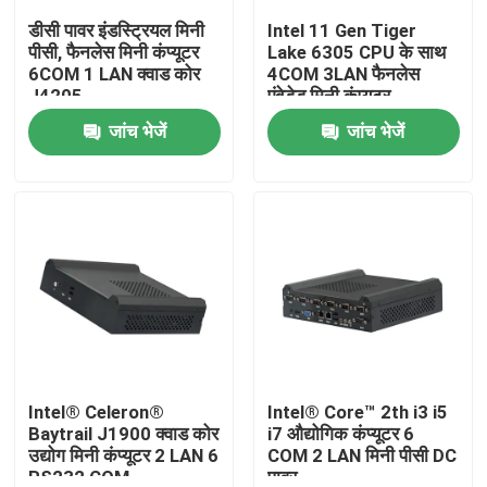
डीसी पावर इंडस्ट्रियल मिनी
Intel 11 Gen Tiger
पीसी, फैनलेस मिनी कंप्यूटर
Lake 6305 CPU के साथ
फैक्टरी यात्रा
6COM 1 LAN क्वाड कोर
4COM 3LAN फैनलेस
J4205
एंबेडेड मिनी कंप्यूटर
जांच भेजें
जांच भेजें
गुणवत्ता नियंत्रण
हमसे संपर्क करें
एक बोली का अनुरोध
औद्योगिक मिनी पीसी
औद्योगिक पैनल पीसी
Intel® Celeron®
Intel® Core™ 2th i3 i5
Baytrail J1900 क्वाड कोर
i7 औद्योगिक कंप्यूटर 6
उद्योग मिनी कंप्यूटर 2 LAN 6
COM 2 LAN मिनी पीसी DC
बीहड़ टैबलेट पीसी
RS232 COM
पावर