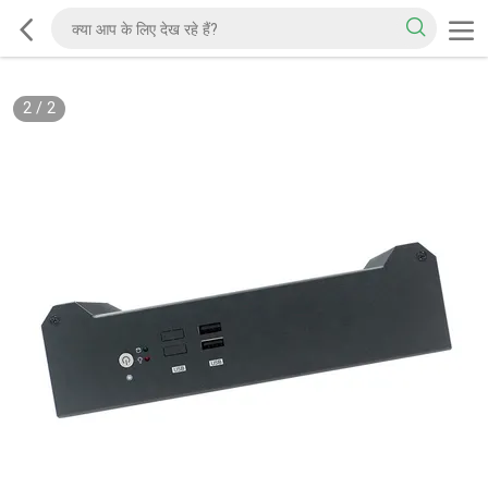
2
/
2