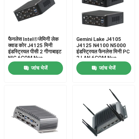
फैनलेस Intel®जेमिनी लेक
Gemini Lake J4105
क्वाड कोर J4125 मिनी
J4125 N4100 N5000
इंडस्ट्रियल पीसी 2 गीगाबाइट
इंडस्ट्रियल फैनलेस मिनी PC
NIC 6COM Nuc
2 LAN 6COM Nuc
जांच भेजें
जांच भेजें
होम
उत्पाद
हमारे बारे में