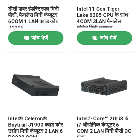
डीसी पावर इंडस्ट्रियल मिनी
Intel 11 Gen Tiger
पीसी, फैनलेस मिनी कंप्यूटर
Lake 6305 CPU के साथ
फैक्टरी यात्रा
6COM 1 LAN क्वाड कोर
4COM 3LAN फैनलेस
J4205
एंबेडेड मिनी कंप्यूटर
जांच भेजें
जांच भेजें
गुणवत्ता नियंत्रण
हमसे संपर्क करें
एक बोली का अनुरोध
औद्योगिक मिनी पीसी
औद्योगिक पैनल पीसी
Intel® Celeron®
Intel® Core™ 2th i3 i5
Baytrail J1900 क्वाड कोर
i7 औद्योगिक कंप्यूटर 6
उद्योग मिनी कंप्यूटर 2 LAN 6
COM 2 LAN मिनी पीसी DC
बीहड़ टैबलेट पीसी
RS232 COM
पावर