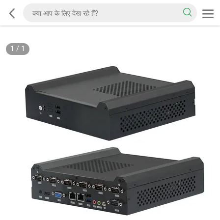
1
/
1