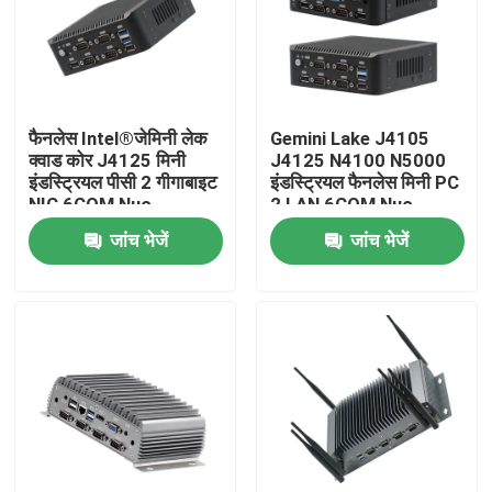
फैनलेस Intel®जेमिनी लेक
Gemini Lake J4105
क्वाड कोर J4125 मिनी
J4125 N4100 N5000
इंडस्ट्रियल पीसी 2 गीगाबाइट
इंडस्ट्रियल फैनलेस मिनी PC
NIC 6COM Nuc
2 LAN 6COM Nuc
जांच भेजें
जांच भेजें
होम
उत्पाद
हमारे बारे में