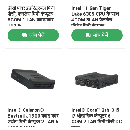
डीसी पावर इंडस्ट्रियल मिनी
Intel 11 Gen Tiger
पीसी, फैनलेस मिनी कंप्यूटर
Lake 6305 CPU के साथ
फैक्टरी यात्रा
6COM 1 LAN क्वाड कोर
4COM 3LAN फैनलेस
J4205
एंबेडेड मिनी कंप्यूटर
जांच भेजें
जांच भेजें
गुणवत्ता नियंत्रण
हमसे संपर्क करें
एक बोली का अनुरोध
औद्योगिक मिनी पीसी
औद्योगिक पैनल पीसी
Intel® Celeron®
Intel® Core™ 2th i3 i5
Baytrail J1900 क्वाड कोर
i7 औद्योगिक कंप्यूटर 6
उद्योग मिनी कंप्यूटर 2 LAN 6
COM 2 LAN मिनी पीसी DC
बीहड़ टैबलेट पीसी
RS232 COM
पावर