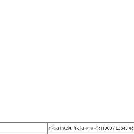
एकीकृत Intel® बे ट्रेल क्वाड कोर J1900 / E3845 प्र