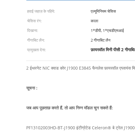
हवाई जहाज़ के पहिये:
एल्यूमिनियम चेसिस
चेसिस रंग:
काला
दिखाना:
1*डीपी, 1*एचडीएमआई
गीगाबिट लैन:
2 गीगाबिट लैन
फ़ायरवॉल मिनी पीसी 2 गीगाब
प्रमुखता देना:
2 ईथरनेट NIC क्वाड कोर J1900 E3845 फैनलेस फ़ायरवॉल एप्लायंस म
सूचना :
जब आप पूछताछ करते हैं, तो आप निम्न मॉडल चुन सकते हैं:
PF13102003HD-BT-J1900 इंटीग्रेटेड Celeron® बे ट्रेल J1900 क