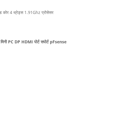
कोर 4 थ्रेड्स 1.91Ghz प्रोसेसर
स मिनी PC DP HDMI पोर्ट सपोर्ट pFsense