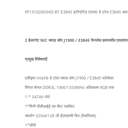
PF13102003HD-BT-E3845 इंटीग्रेटेड एटम® बे ट्रेल E3845 क्वाड 
2 ईथरनेट NIC क्वाड कोर J1900 / E3845 फैनलेस फ़ायरवॉल एप्लायं
प्रमुख विशेषताऐं
एकीकृत Intel® बे ट्रेल क्वाड कोर J1900 / E3845 प्रोसेसर
सिंगल चैनल DDR3L 1066/1333MHz अधिकतम 8GB तक
1 * SATAII पोर्ट
1*मिनी-पीसीआईई एम-सैटा स्कोकेट
समर्थन 32/64/128 जी ईएमएमसी चिप (वैकल्पिक);
1*डीपी