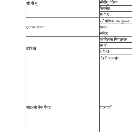
सीपीयू पैकेज
सी पी यू
चिपसेट
BIOS
प्रौद्योगिकी वास्तुकला
टक्कर मारना
क्षमता
सॉकेट
ग्राफिक्स नियंत्रक
डी पी
वीडियो
HDMI
दोहरी प्रदर्शन
आई/ओ बैक पैनल
बंदरगाहों