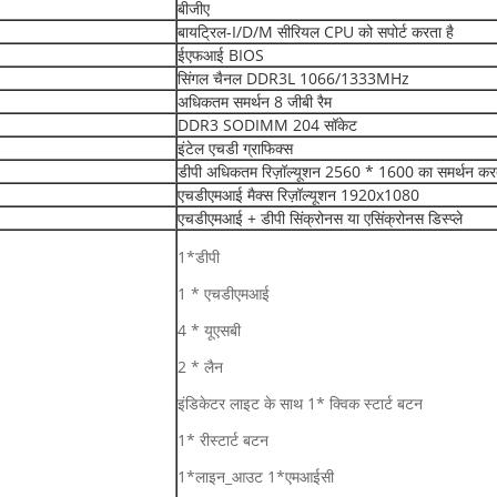
बीजीए
बायट्रिल-I/D/M सीरियल CPU को सपोर्ट करता है
ईएफआई BIOS
सिंगल चैनल DDR3L 1066/1333MHz
अधिकतम समर्थन 8 जीबी रैम
DDR3 SODIMM 204 सॉकेट
इंटेल एचडी ग्राफिक्स
डीपी अधिकतम रिज़ॉल्यूशन 2560 * 1600 का समर्थन करत
एचडीएमआई मैक्स रिज़ॉल्यूशन 1920x1080
एचडीएमआई + डीपी सिंक्रोनस या एसिंक्रोनस डिस्प्ले
1*डीपी
1 * एचडीएमआई
4 * यूएसबी
2 * लैन
इंडिकेटर लाइट के साथ 1* क्विक स्टार्ट बटन
1* रीस्टार्ट बटन
1*लाइन_आउट 1*एमआईसी