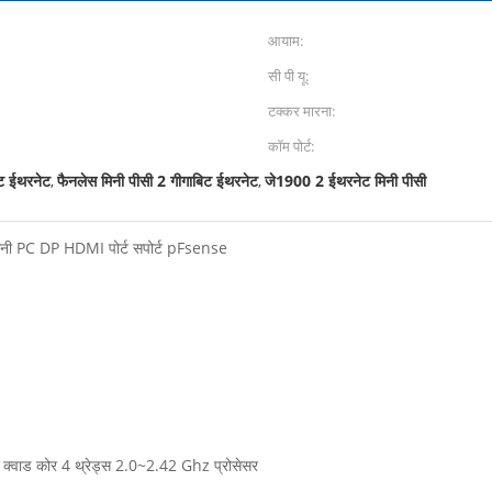
आयाम:
सी पी यू:
टक्कर मारना:
कॉम पोर्ट:
िट ईथरनेट
फैनलेस मिनी पीसी 2 गीगाबिट ईथरनेट
जे1900 2 ईथरनेट मिनी पीसी
,
,
िनी PC DP HDMI पोर्ट सपोर्ट pFsense
्वाड कोर 4 थ्रेड्स 2.0~2.42 Ghz प्रोसेसर