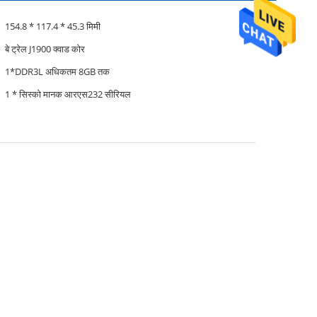
154.8 * 117.4 * 45.3 मिमी
बे ट्रेल J1900 क्वाड कोर
1*DDR3L अधिकतम 8GB तक
1 * सिस्को मानक आरएस232 सीरियल