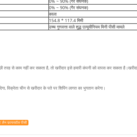
0% ~ 90% (गैर संघनक)
0% ~ 90% (गैर संघनक)
काला
154.8 * 117.4 मिमी
उच्च गुणवत्ता वाले शुद्ध एल्यूमीनियम मिनी पीसी मामले
च्छी तरह से काम नहीं कर सकता है, तो खरीदार इसे हमारी कंपनी को वापस कर सकता है।खरीदा
गा, विक्रेता चीन से खरीदार के पते पर शिपिंग लागत का भुगतान करेगा।
ट लैन फ़ायरवॉल पीसी