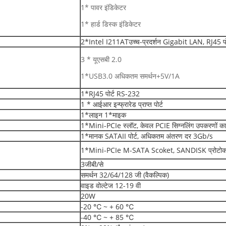
1* पावर इंडिकेटर
1* हार्ड डिस्क इंडिकेटर
2*Intel I211ATउच्च-प्रदर्शन Gigabit LAN, RJ45 पो
3 * यूएसबी 2.0
1*USB3.0 अधिकतम समर्थन+5V/1A
1*RJ45 पोर्ट RS-232
1 * आईआर इन्फ्रारेड प्राप्त पोर्ट
1*लाइन 1*माइक
1*Mini-PCIe स्लॉट, केवल PCIE सिग्नलिंग उपकरणों का 
1*मानक SATAII पोर्ट, अधिकतम अंतरण दर 3Gb/s
1*Mini-PCIe M-SATA Scoket, SANDISK प्रोटोकॉल क
3जीबी/से
समर्थन 32/64/128 जी (वैकल्पिक)
वाइड वोल्टेज 12-19 वी
20W
-20 ℃ ~ + 60 ℃
-40 ℃ ~ + 85 ℃