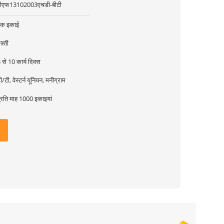
पीएफ13102003एचडी-बीटी
एक इकाई
फ़्ती
 से 10 कार्य दिवस
ी/टी, वेस्टर्न यूनियन, मनीग्राम
्रति माह 1000 इकाइयां