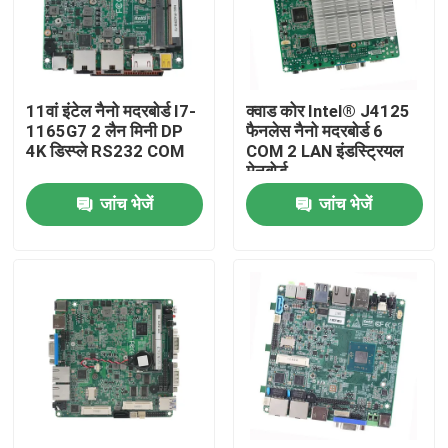
फैक्टरी यात्रा
11वां इंटेल नैनो मदरबोर्ड I7-
क्वाड कोर Intel® J4125
गुणवत्ता नियंत्रण
1165G7 2 लैन मिनी DP
फैनलेस नैनो मदरबोर्ड 6
4K डिस्प्ले RS232 COM
COM 2 LAN इंडस्ट्रियल
मेनबोर्ड
हमसे संपर्क करें
जांच भेजें
जांच भेजें
एक बोली का अनुरोध
औद्योगिक मिनी पीसी
औद्योगिक पैनल पीसी
बीहड़ टैबलेट पीसी