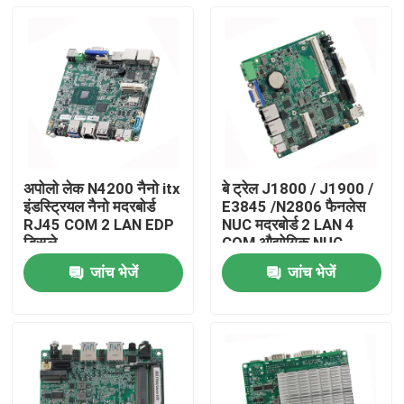
अपोलो लेक N4200 नैनो itx
बे ट्रेल J1800 / J1900 /
इंडस्ट्रियल नैनो मदरबोर्ड
E3845 /N2806 फैनलेस
RJ45 COM 2 LAN EDP
NUC मदरबोर्ड 2 LAN 4
डिस्प्ले
COM औद्योगिक NUC
मेनबोर्ड
जांच भेजें
जांच भेजें
होम
उत्पाद
हमारे बारे में