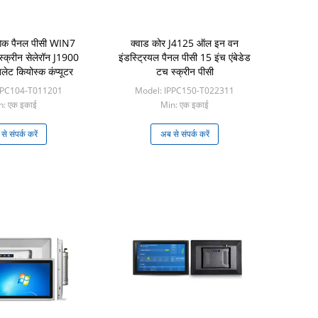
गिक पैनल पीसी WIN7
क्वाड कोर J4125 ऑल इन वन
स्क्रीन सेलेरॉन J1900
इंडस्ट्रियल पैनल पीसी 15 इंच एंबेडेड
बलेट कियोस्क कंप्यूटर
टच स्क्रीन पीसी
PPC104-T011201
Model: IPPC150-T022311
n: एक इकाई
Min: एक इकाई
े संपर्क करें
अब से संपर्क करें