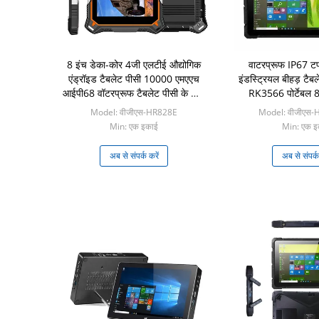
8 इंच डेका-कोर 4जी एलटीई औद्योगिक
वाटरप्रूफ IP67 टफ
एंड्रॉइड टैबलेट पीसी 10000 एमएएच
इंडस्ट्रियल बीहड़ टैब
आईपी68 वॉटरप्रूफ टैबलेट पीसी के साथ
RK3566 पोर्टेबल 8
मजबूत
Model: वीजीएस-HR828E
Model: वीजीएस
Min: एक इकाई
Min: एक इ
अब से संपर्क करें
अब से संपर्क