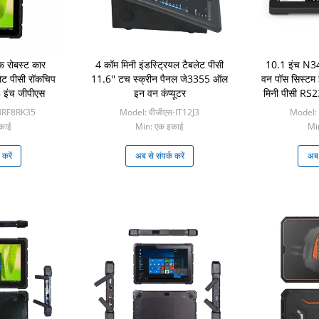
 रोबस्ट कार
4 कॉम मिनी इंडस्ट्रियल टैबलेट पीसी
10.1 इंच N3
लेट पीसी रॉकचिप
11.6'' टच स्क्रीन पैनल जे3355 ऑल
वन पॉस सिस्टम इ
 इंच जीपीएस
इन वन कंप्यूटर
मिनी पीसी RS2
-HRF8RK35
Model: वीजीएस-IT12J3
Model:
काई
Min: एक इकाई
Mi
 करें
अब से संपर्क करें
अब स