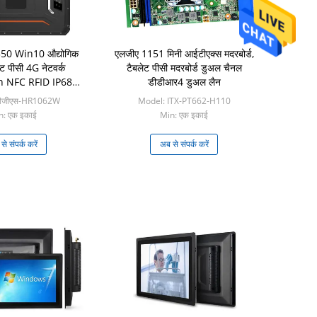
350 Win10 औद्योगिक
एलजीए 1151 मिनी आईटीएक्स मदरबोर्ड,
ेट पीसी 4G नेटवर्क
टैबलेट पीसी मदरबोर्ड डुअल चैनल
 NFC RFID IP68
डीडीआर4 डुअल लैन
ाटरप्रूफ
वीजीएस-HR1062W
Model: ITX-PT662-H110
n: एक इकाई
Min: एक इकाई
े संपर्क करें
अब से संपर्क करें