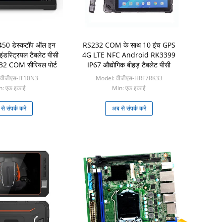
450 डेस्कटॉप ऑल इन
RS232 COM के साथ 10 इंच GPS
ंडस्ट्रियल टैबलेट पीसी
4G LTE NFC Android RK3399
32 COM सीरियल पोर्ट
IP67 औद्योगिक बीहड़ टैबलेट पीसी
 वीजीएस-IT10N3
Model: वीजीएस-HRF7RK33
n: एक इकाई
Min: एक इकाई
े संपर्क करें
अब से संपर्क करें