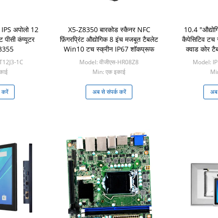
 IPS अपोलो 12
X5-Z8350 बारकोड स्कैनर NFC
10.4 "औद्यो
ट पीसी कंप्यूटर
फ़िंगरप्रिंट औद्योगिक 8 इंच मजबूत टैबलेट
कैपेसिटिव टच 
J3355
Win10 टच स्क्रीन IP67 शॉकप्रूफ
क्वाड कोर टै
IT12J3-1C
Model: वीजीएस-HR08Z8
Model: I
काई
Min: एक इकाई
Mi
 करें
अब से संपर्क करें
अब स