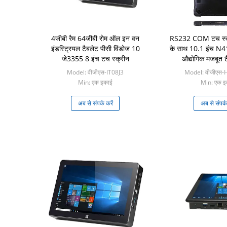
4जीबी रैम 64जीबी रोम ऑल इन वन
RS232 COM टच स्क्री
इंडस्ट्रियल टैबलेट पीसी विंडोज 10
के साथ 10.1 इंच N41
जे3355 8 इंच टच स्क्रीन
औद्योगिक मजबूत ट
Model: वीजीएस-IT08J3
Model: वीजीएस
Min: एक इकाई
Min: एक इ
अब से संपर्क करें
अब से संपर्क