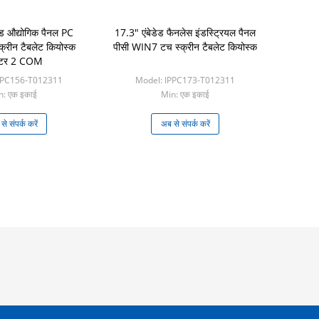
ेड औद्योगिक पैनल PC
17.3" एंबेडेड फैनलेस इंडस्ट्रियल पैनल
्रीन टैबलेट कियोस्क
पीसी WIN7 टच स्क्रीन टैबलेट कियोस्क
यूटर 2 COM
PPC156-T012311
Model: IPPC173-T012311
n: एक इकाई
Min: एक इकाई
े संपर्क करें
अब से संपर्क करें