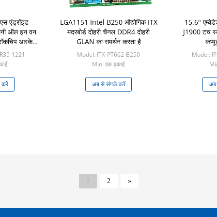
एस एंड्रॉइड
LGA1151 Intel B250 औद्योगिक ITX
15.6" एम्बेड
मिनी ऑल इन वन
मदरबोर्ड दोहरी चैनल DDR4 दोहरी
J1900 टच स्क
 रॉकचिप आरके
GLAN का समर्थन करता है
कंप्
 इंच
5R35-1221
Model: ITX-PT662-B250
Model: I
काई
Min: एक इकाई
Mi
 करें
अब से संपर्क करें
अब स
1
2
»