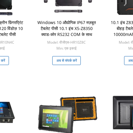
न फ़िंगरप्रिंट
Windows 10 औद्योगिक IP67 मज़बूत
10.1 इंच Z8
20 विंडोज़ 10
टैबलेट पीसी 10.1 इंच X5-Z8350
बीहड़ टैबल
ैबलेट पीसी
क्वाड-कोर RS232 COM के साथ
10000mAh
व
-HR10N4C
Model: वीजीएस-HR10Z8C
Model: 
काई
Min: एक इकाई
Mi
 करें
अब से संपर्क करें
अब स